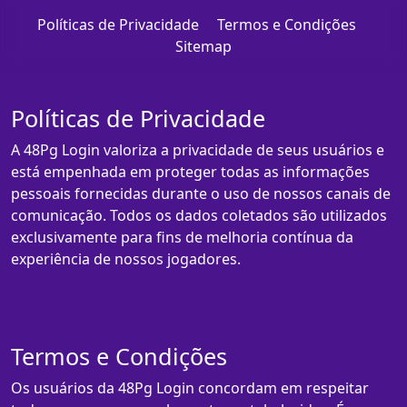
Políticas de Privacidade
Termos e Condições
Sitemap
Políticas de Privacidade
A 48Pg Login valoriza a privacidade de seus usuários e
está empenhada em proteger todas as informações
pessoais fornecidas durante o uso de nossos canais de
comunicação. Todos os dados coletados são utilizados
exclusivamente para fins de melhoria contínua da
experiência de nossos jogadores.
Termos e Condições
Os usuários da 48Pg Login concordam em respeitar