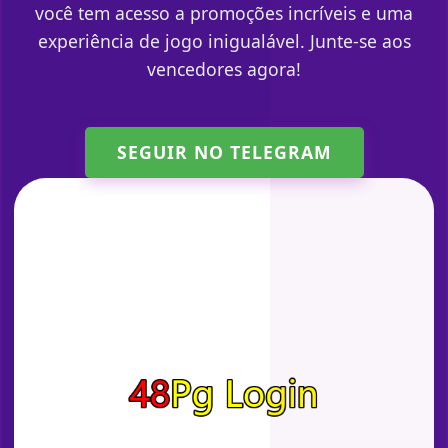
você tem acesso a promoções incríveis e uma
experiência de jogo inigualável. Junte-se aos
vencedores agora!
SEGUIR NO TELEGRAM