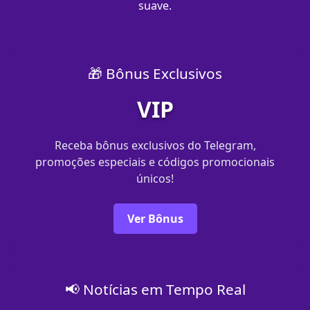
suave.
🎁 Bônus Exclusivos
VIP
Receba bônus exclusivos do Telegram,
promoções especiais e códigos promocionais
únicos!
Ver Bônus
📢 Notícias em Tempo Real