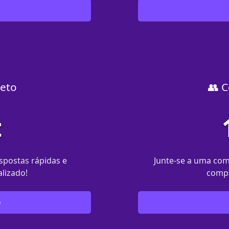
reto
👥 
t
espostas rápidas e
Junte-se a uma com
lizado!
compa
e