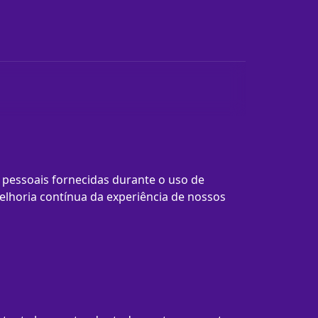
 pessoais fornecidas durante o uso de
elhoria contínua da experiência de nossos