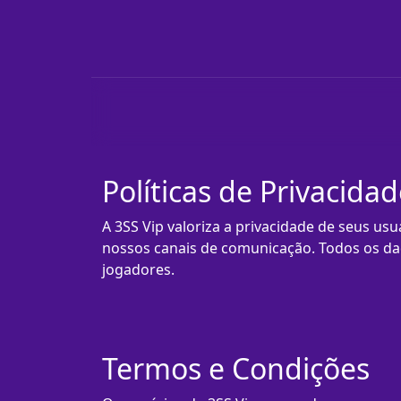
Políticas de Privacida
A 3SS Vip valoriza a privacidade de seus u
nossos canais de comunicação. Todos os dad
jogadores.
Termos e Condições