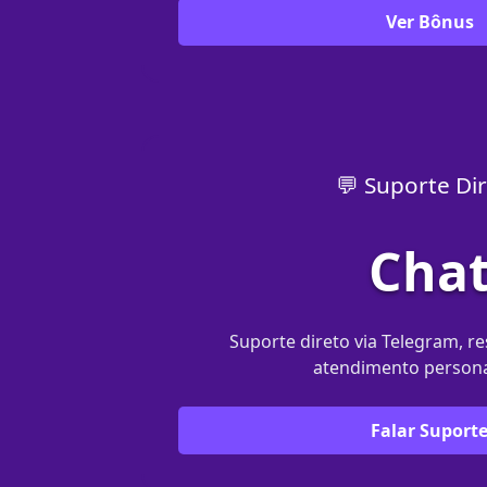
Ver Bônus
💬 Suporte Di
Cha
Suporte direto via Telegram, r
atendimento persona
Falar Suport