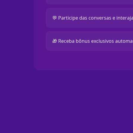
💬 Participe das conversas e interaj
🎁 Receba bônus exclusivos autom