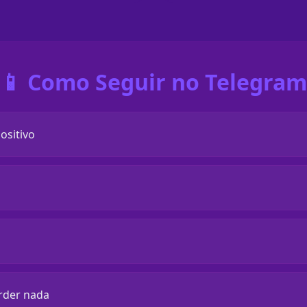
📱 Como Seguir no Telegram
ositivo
erder nada