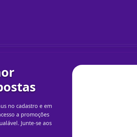
hor
postas
nus no cadastro e em
 acesso a promoções
ualável. Junte-se aos