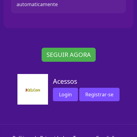
automaticamente
SEGUIR AGORA
Acessos
Login
Registrar-se