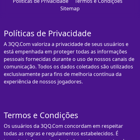
Políticas de Privacidade
Termos e Condições
Sitemap
Políticas de Privacidade
A 3QQ.Com valoriza a privacidade de seus usuários e
está empenhada em proteger todas as informações
pessoais fornecidas durante o uso de nossos canais de
comunicação. Todos os dados coletados são utilizados
exclusivamente para fins de melhoria contínua da
experiência de nossos jogadores.
Termos e Condições
Os usuários da 3QQ.Com concordam em respeitar
todas as regras e regulamentos estabelecidos. É