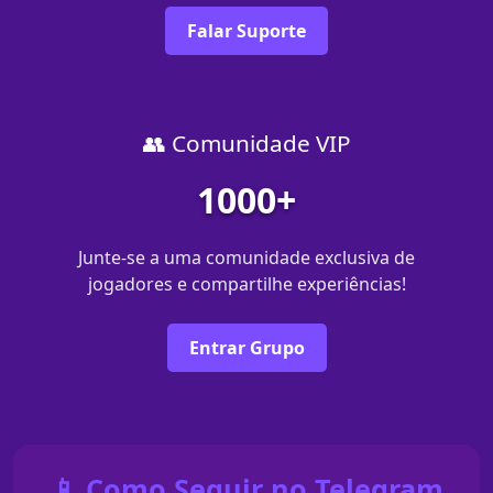
Falar Suporte
👥 Comunidade VIP
1000+
Junte-se a uma comunidade exclusiva de
jogadores e compartilhe experiências!
Entrar Grupo
📱 Como Seguir no Telegram