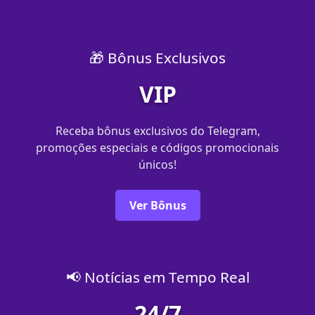
🎁 Bônus Exclusivos
VIP
Receba bônus exclusivos do Telegram,
promoções especiais e códigos promocionais
únicos!
Ver Bônus
📢 Notícias em Tempo Real
24/7