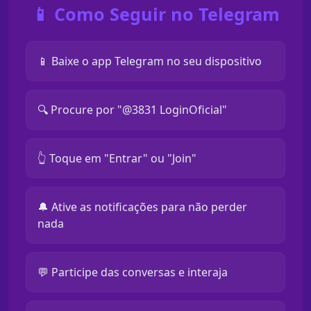
📱 Como Seguir no Telegram
📱 Baixe o app Telegram no seu dispositivo
🔍 Procure por "@3831 LoginOficial"
👆 Toque em "Entrar" ou "Join"
🔔 Ative as notificações para não perder
nada
💬 Participe das conversas e interaja