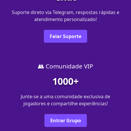
Suporte direto via Telegram, respostas rápidas e
atendimento personalizado!
Falar Suporte
👥 Comunidade VIP
1000+
Junte-se a uma comunidade exclusiva de
jogadores e compartilhe experiências!
Entrar Grupo