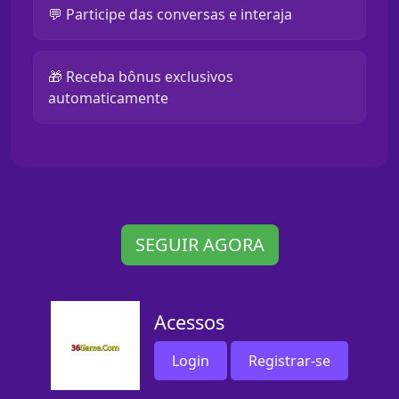
💬 Participe das conversas e interaja
🎁 Receba bônus exclusivos
automaticamente
SEGUIR AGORA
Acessos
Login
Registrar-se