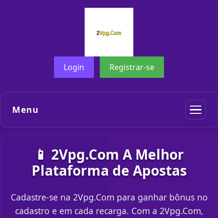
Login
Registrar-se
Menu
📱 2Vpg.Com A Melhor
Plataforma de Apostas
Cadastre-se na 2Vpg.Com para ganhar bônus no
cadastro e em cada recarga. Com a 2Vpg.Com,