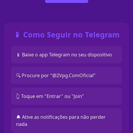
📱 Como Seguir no Telegram
📱 Baixe o app Telegram no seu dispositivo
🔍 Procure por "@2Vpg.ComOficial"
👆 Toque em "Entrar" ou "Join"
🔔 Ative as notificações para não perder
nada