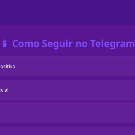
📱 Como Seguir no Telegram
ositivo
cial"