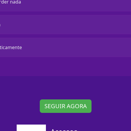
erder nada
a
aticamente
SEGUIR AGORA