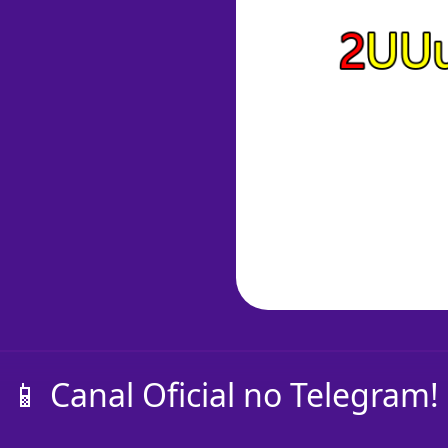
📱 Canal Oficial no Telegram!