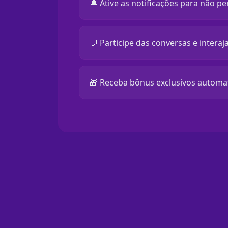
🔔 Ative as notificações para não p
💬 Participe das conversas e interaj
🎁 Receba bônus exclusivos autom