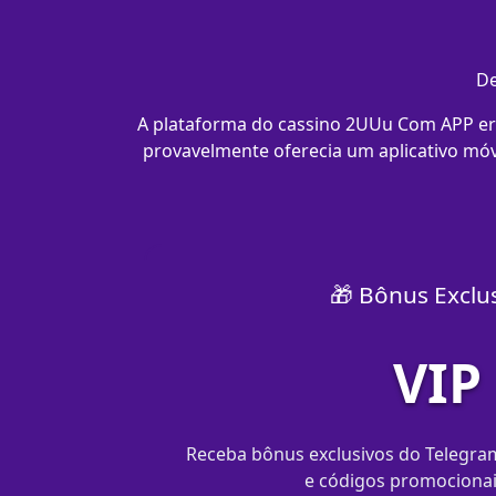
De
A plataforma do cassino 2UUu Com APP era 
provavelmente oferecia um aplicativo móve
🎁 Bônus Exclu
VIP
Receba bônus exclusivos do Telegra
e códigos promocionai