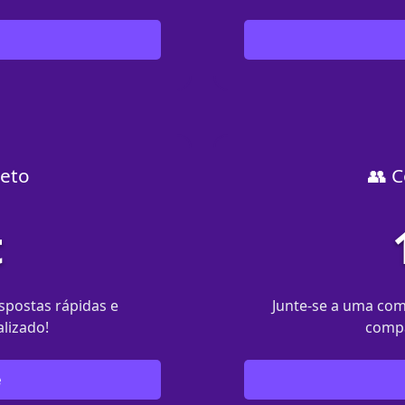
reto
👥 
t
espostas rápidas e
Junte-se a uma com
lizado!
compa
e