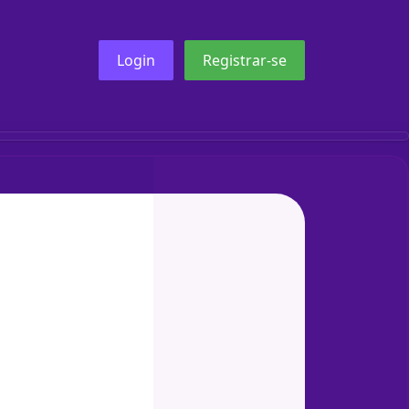
Login
Registrar-se