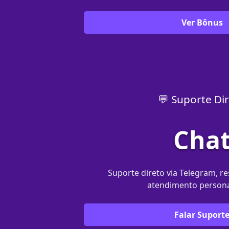
Ver Bônus
💬 Suporte Di
Cha
Suporte direto via Telegram, r
atendimento persona
Falar Suport