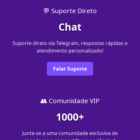
💬 Suporte Direto
Chat
Suporte direto via Telegram, respostas rápidas e
atendimento personalizado!
Falar Suporte
👥 Comunidade VIP
1000+
Junte-se a uma comunidade exclusiva de