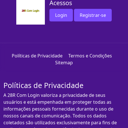
Acessos
Login
Registrar-se
Políticas de Privacidade
Termos e Condições
Sitemap
Políticas de Privacidade
A 28R Com Login valoriza a privacidade de seus
usuários e está empenhada em proteger todas as
informações pessoais fornecidas durante o uso de
nossos canais de comunicação. Todos os dados
coletados são utilizados exclusivamente para fins de