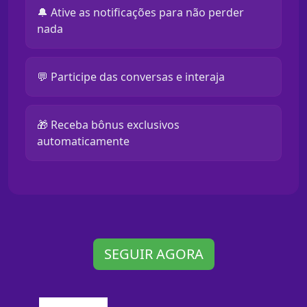
🔔 Ative as notificações para não perder
nada
💬 Participe das conversas e interaja
🎁 Receba bônus exclusivos
automaticamente
SEGUIR AGORA