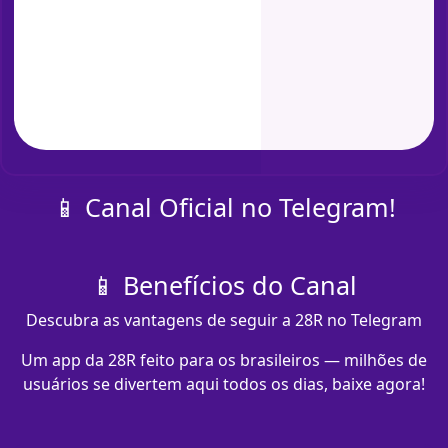
📱 Canal Oficial no Telegram!
📱 Benefícios do Canal
Descubra as vantagens de seguir a 28R no Telegram
Um app da 28R feito para os brasileiros — milhões de
usuários se divertem aqui todos os dias, baixe agora!