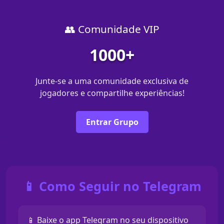
👥 Comunidade VIP
1000+
Junte-se a uma comunidade exclusiva de
jogadores e compartilhe experiências!
Entrar Grupo
📱 Como Seguir no Telegram
📱 Baixe o app Telegram no seu dispositivo