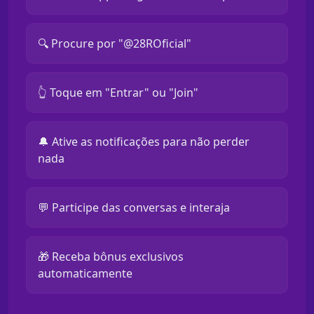
🔍 Procure por "@28ROficial"
👆 Toque em "Entrar" ou "Join"
🔔 Ative as notificações para não perder
nada
💬 Participe das conversas e interaja
🎁 Receba bônus exclusivos
automaticamente