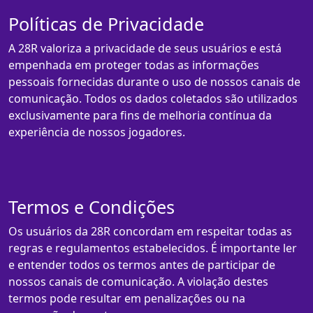
Políticas de Privacidade
A 28R valoriza a privacidade de seus usuários e está
empenhada em proteger todas as informações
pessoais fornecidas durante o uso de nossos canais de
comunicação. Todos os dados coletados são utilizados
exclusivamente para fins de melhoria contínua da
experiência de nossos jogadores.
Termos e Condições
Os usuários da 28R concordam em respeitar todas as
regras e regulamentos estabelecidos. É importante ler
e entender todos os termos antes de participar de
nossos canais de comunicação. A violação destes
termos pode resultar em penalizações ou na