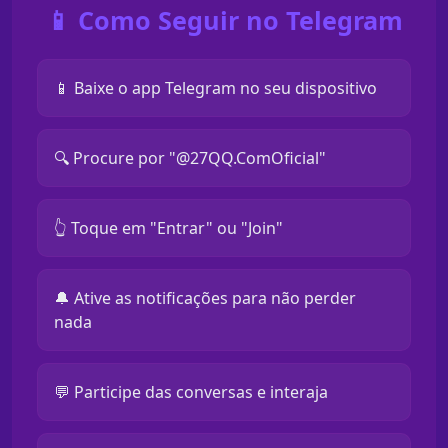
📱 Como Seguir no Telegram
📱 Baixe o app Telegram no seu dispositivo
🔍 Procure por "@27QQ.ComOficial"
👆 Toque em "Entrar" ou "Join"
🔔 Ative as notificações para não perder
nada
💬 Participe das conversas e interaja