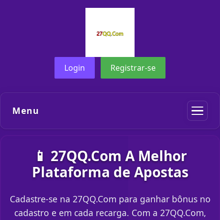
Login
Registrar-se
Menu
📱 27QQ.Com A Melhor
Plataforma de Apostas
Cadastre-se na 27QQ.Com para ganhar bônus no
cadastro e em cada recarga. Com a 27QQ.Com,