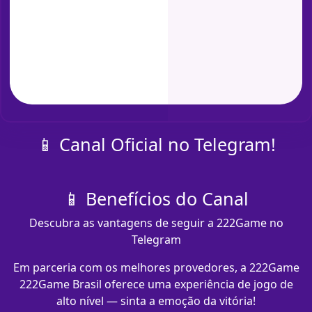
📱 Canal Oficial no Telegram!
📱 Benefícios do Canal
Descubra as vantagens de seguir a 222Game no
Telegram
Em parceria com os melhores provedores, a 222Game
222Game Brasil oferece uma experiência de jogo de
alto nível — sinta a emoção da vitória!