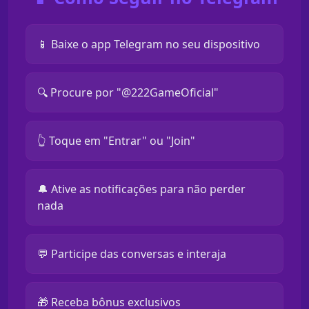
📱 Baixe o app Telegram no seu dispositivo
🔍 Procure por "@222GameOficial"
👆 Toque em "Entrar" ou "Join"
🔔 Ative as notificações para não perder
nada
💬 Participe das conversas e interaja
🎁 Receba bônus exclusivos