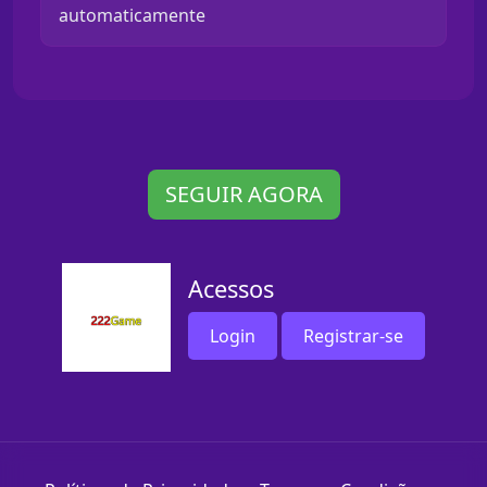
automaticamente
SEGUIR AGORA
Acessos
Login
Registrar-se