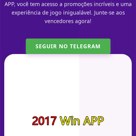
APP, você tem acesso a promoções incríveis e uma
experiência de jogo inigualável. Junte-se aos
vencedores agora!
SEGUIR NO TELEGRAM