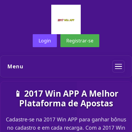
Login
Registrar-se
Menu
📱 2017 Win APP A Melhor
Plataforma de Apostas
Cadastre-se na 2017 Win APP para ganhar bônus
no cadastro e em cada recarga. Com a 2017 Win