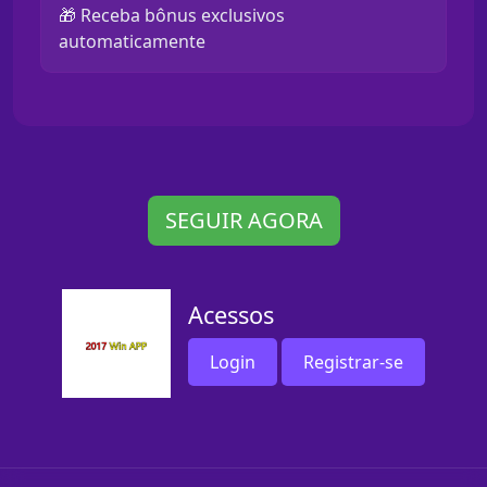
🎁 Receba bônus exclusivos
automaticamente
SEGUIR AGORA
Acessos
Login
Registrar-se