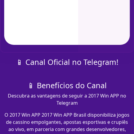
📱 Canal Oficial no Telegram!
📱 Benefícios do Canal
Descubra as vantagens de seguir a 2017 Win APP no
Telegram
O 2017 Win APP 2017 Win APP Brasil disponibiliza jogos
de cassino empolgantes, apostas esportivas e crupiês
ao vivo, em parceria com grandes desenvolvedores,