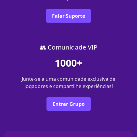
Falar Suporte
👥 Comunidade VIP
1000+
Junte-se a uma comunidade exclusiva de
jogadores e compartilhe experiências!
Entrar Grupo