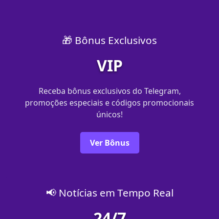
🎁 Bônus Exclusivos
VIP
Receba bônus exclusivos do Telegram,
promoções especiais e códigos promocionais
únicos!
Ver Bônus
📢 Notícias em Tempo Real
24/7