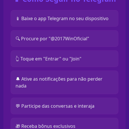
📱 Baixe o app Telegram no seu dispositivo
🔍 Procure por "@2017WinOficial"
👆 Toque em "Entrar" ou "Join"
🔔 Ative as notificações para não perder
nada
💬 Participe das conversas e interaja
🎁 Receba bônus exclusivos