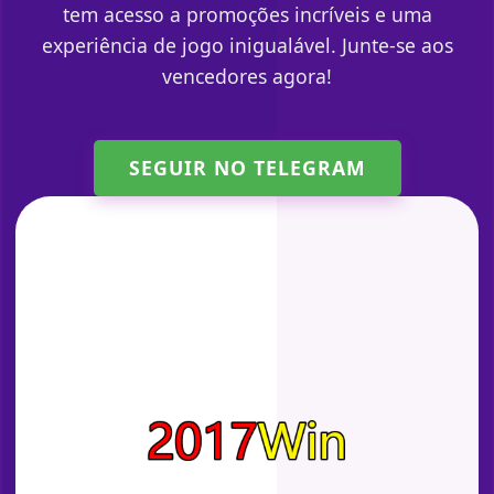
tem acesso a promoções incríveis e uma
experiência de jogo inigualável. Junte-se aos
vencedores agora!
SEGUIR NO TELEGRAM