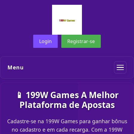
Login
Registrar-se
Menu
📱 199W Games A Melhor
Plataforma de Apostas
Cadastre-se na 199W Games para ganhar bônus
no cadastro e em cada recarga. Com a 199W