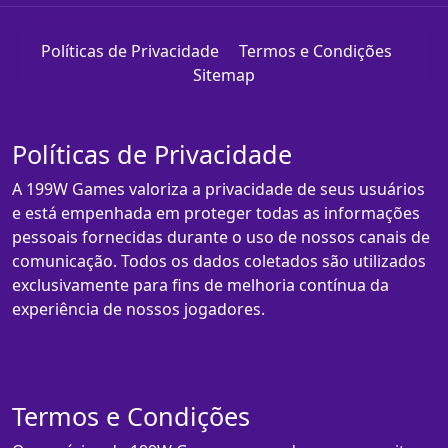
Políticas de Privacidade
Termos e Condições
Sitemap
Políticas de Privacidade
A 199W Games valoriza a privacidade de seus usuários
e está empenhada em proteger todas as informações
pessoais fornecidas durante o uso de nossos canais de
comunicação. Todos os dados coletados são utilizados
exclusivamente para fins de melhoria contínua da
experiência de nossos jogadores.
Termos e Condições