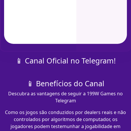
📱 Canal Oficial no Telegram!
📱 Benefícios do Canal
Descubra as vantagens de seguir a 199W Games no
Telegram
Como os jogos são conduzidos por dealers reais e não
controlados por algoritmos de computador, os
jogadores podem testemunhar a jogabilidade em