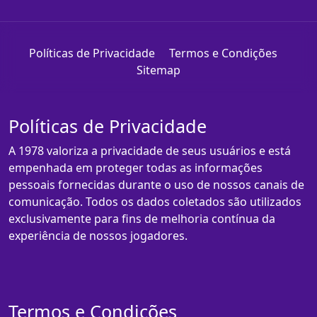
Políticas de Privacidade
Termos e Condições
Sitemap
Políticas de Privacidade
A 1978 valoriza a privacidade de seus usuários e está
empenhada em proteger todas as informações
pessoais fornecidas durante o uso de nossos canais de
comunicação. Todos os dados coletados são utilizados
exclusivamente para fins de melhoria contínua da
experiência de nossos jogadores.
Termos e Condições