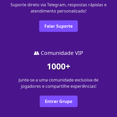
Suporte direto via Telegram, respostas rápidas e
atendimento personalizado!
Falar Suporte
👥 Comunidade VIP
1000+
Junte-se a uma comunidade exclusiva de
jogadores e compartilhe experiências!
Entrar Grupo