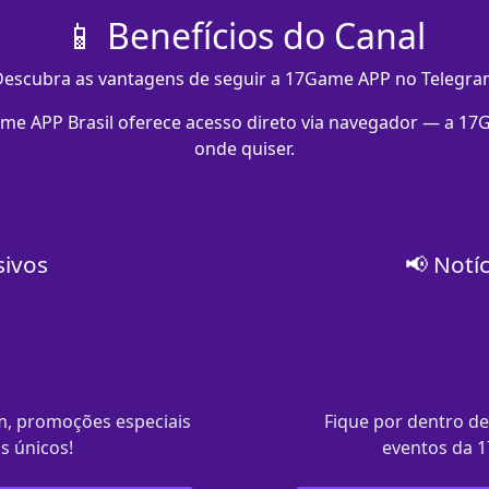
📱 Benefícios do Canal
escubra as vantagens de seguir a 17Game APP no Telegr
ame APP Brasil oferece acesso direto via navegador — a 1
onde quiser.
sivos
📢 Notí
m, promoções especiais
Fique por dentro d
s únicos!
eventos da 