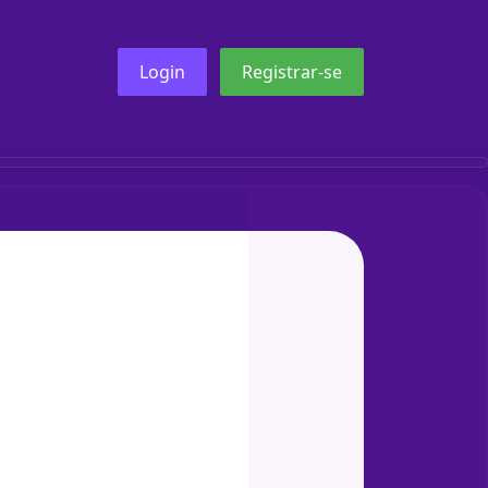
Login
Registrar-se