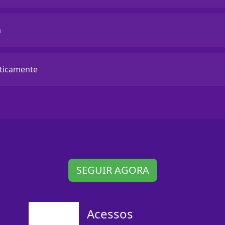
a
aticamente
SEGUIR AGORA
Acessos