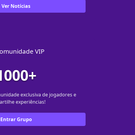
Ver Notícias
Comunidade VIP
1000+
unidade exclusiva de jogadores e
rtilhe experiências!
Entrar Grupo