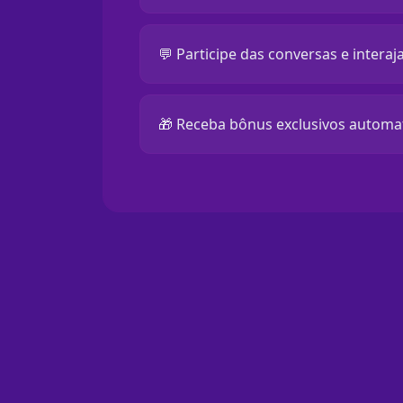
💬 Participe das conversas e interaj
🎁 Receba bônus exclusivos autom