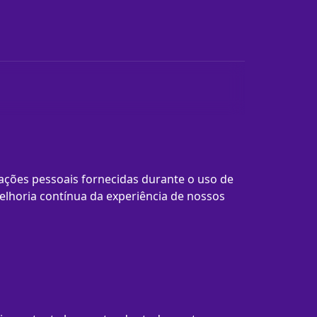
ações pessoais fornecidas durante o uso de
elhoria contínua da experiência de nossos