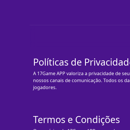
Políticas de Privacida
A 17Game APP valoriza a privacidade de se
nossos canais de comunicação. Todos os dad
jogadores.
Termos e Condições