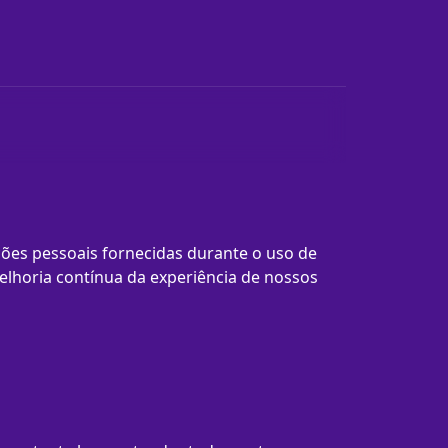
ões pessoais fornecidas durante o uso de
elhoria contínua da experiência de nossos