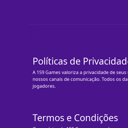
Políticas de Privacida
A 159 Games valoriza a privacidade de seu
nossos canais de comunicação. Todos os dad
jogadores.
Termos e Condições