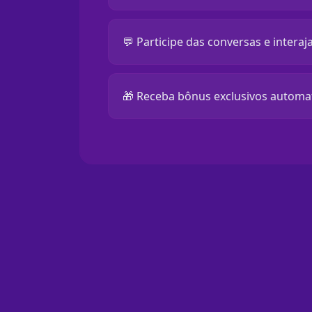
💬 Participe das conversas e interaj
🎁 Receba bônus exclusivos autom