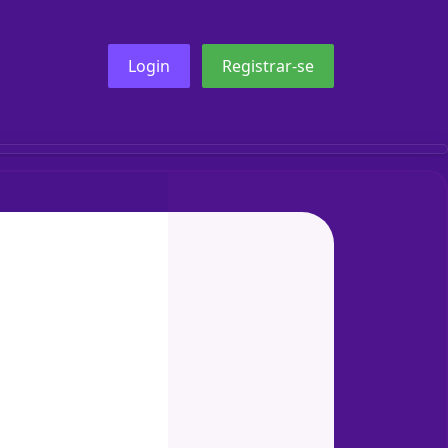
Login
Registrar-se