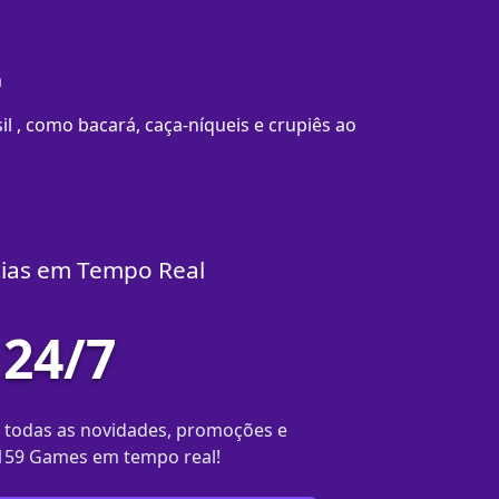
m
l , como bacará, caça-níqueis e crupiês ao
cias em Tempo Real
24/7
e todas as novidades, promoções e
159 Games em tempo real!