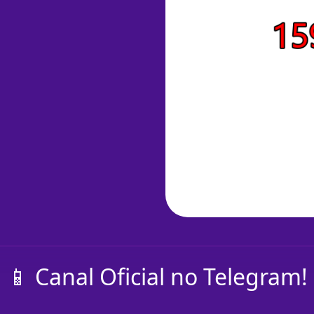
📱 Canal Oficial no Telegram!