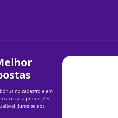
Melhor
postas
 bônus no cadastro e em
tem acesso a promoções
ualável. Junte-se aos