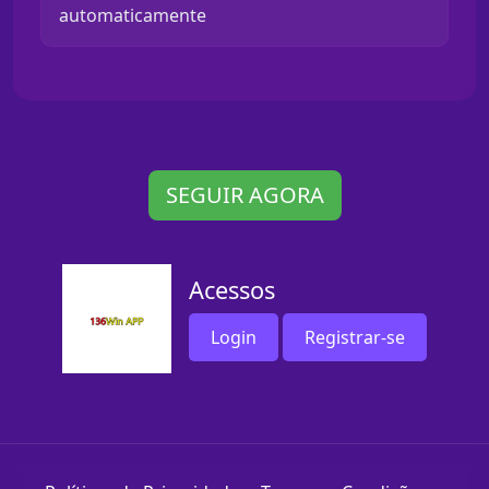
automaticamente
SEGUIR AGORA
Acessos
Login
Registrar-se