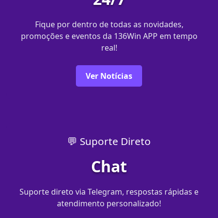
Fique por dentro de todas as novidades,
promoções e eventos da 136Win APP em tempo
real!
Ver Notícias
💬 Suporte Direto
Chat
Suporte direto via Telegram, respostas rápidas e
atendimento personalizado!