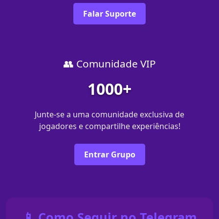
Falar Suporte
👥 Comunidade VIP
1000+
Junte-se a uma comunidade exclusiva de
jogadores e compartilhe experiências!
Entrar Grupo
📱 Como Seguir no Telegram