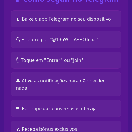
📱 Baixe o app Telegram no seu dispositivo
🔍 Procure por "@136Win APPOficial"
👆 Toque em "Entrar" ou "Join"
🔔 Ative as notificações para não perder
nada
💬 Participe das conversas e interaja
🎁 Receba bônus exclusivos