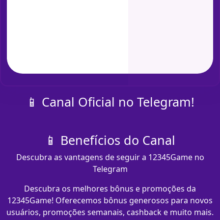
📱 Canal Oficial no Telegram!
📱 Benefícios do Canal
Descubra as vantagens de seguir a 12345Game no
Telegram
Descubra os melhores bônus e promoções da
12345Game! Oferecemos bônus generosos para novos
usuários, promoções semanais, cashback e muito mais.