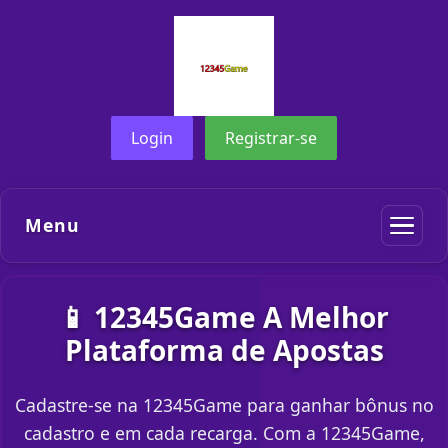
Login
Registrar-se
Menu
📱 12345Game A Melhor
Plataforma de Apostas
Cadastre-se na 12345Game para ganhar bônus no
cadastro e em cada recarga. Com a 12345Game,