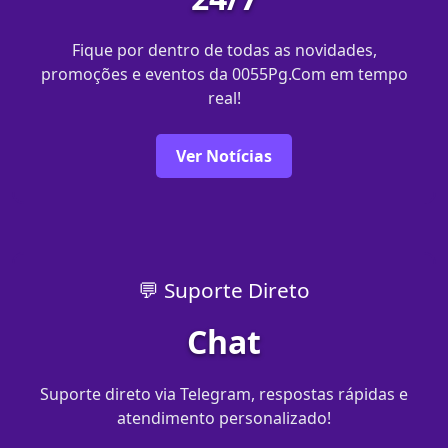
Fique por dentro de todas as novidades,
promoções e eventos da 0055Pg.Com em tempo
real!
Ver Notícias
💬 Suporte Direto
Chat
Suporte direto via Telegram, respostas rápidas e
atendimento personalizado!