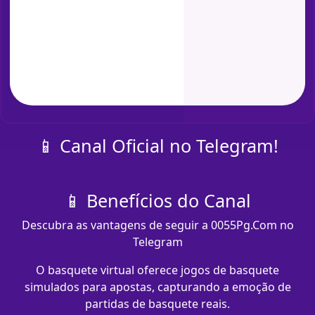
📱 Canal Oficial no Telegram!
📱 Benefícios do Canal
Descubra as vantagens de seguir a 0055Pg.Com no
Telegram
O basquete virtual oferece jogos de basquete
simulados para apostas, capturando a emoção de
partidas de basquete reais.