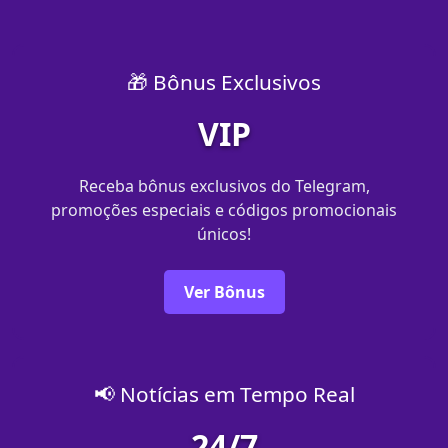
🎁 Bônus Exclusivos
VIP
Receba bônus exclusivos do Telegram,
promoções especiais e códigos promocionais
únicos!
Ver Bônus
📢 Notícias em Tempo Real
24/7